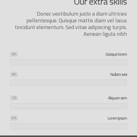
Our extra skills
Donec vestibulum justo a diam ultricies
pellentesque. Quisque mattis diam vel lacus
tincidunt elementum. Sed vitae adipiscing turpis.
Aenean ligula nibh
Quisque lorem
90
%
Nullam wisi
96
%
Aliquam sem
72
%
Lorem ipsum
87
%