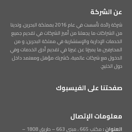
عن الشركة
شركة رائدة تأسست في عام 2016 بمملكة البحرين. ولدينا
من الشراكات ما يجعلنا من أميز الشركات في تقديم جميع
الخدمات الإدارية والإستشارية في مملكة البحرين; و من
المحترفين ما يميزنا عن غيرنا في تقديم أدق الخدمات وفي
الدخول مع شركات عالمية، كشريك مؤهل ومعتمد داخل
دول الخليج.
صفحتنا على الفيسبوك
معلومات الإتصال
العنوان :
مكتب 665 ، مبنى 663 – طريق 1808 –